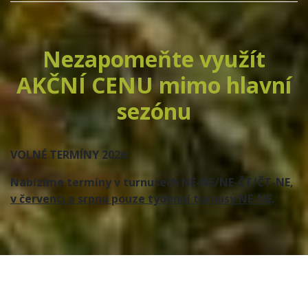
Nezapomeňte využít
AKČNÍ CENU mimo hlavní
sezónu
VOLNÉ TERMÍNY 2026:
Nabízíme termíny v turnusech NE-NE/NE-ČT/ČT-NE,
v červenci a srpnu pouze týdenní turnusy NE-NE
.
---
27.8. - 30.8.2026
---