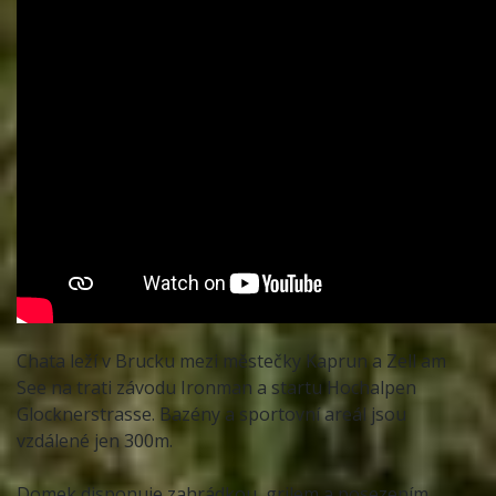
Chata leží v Brucku mezi městečky Kaprun a Zell am
See na trati závodu Ironman a startu Hochalpen
Glocknerstrasse. Bazény a sportovní areál jsou
vzdálené jen 300m.
Domek disponuje zahrádkou, grilem a posezením.