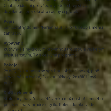
Chata je ideální pro všechny, kteří chtějí strávit
dovolenou jen v okruhu rodiny či přátel.
Popis:
Samostatný domek "Ferienhaus" pro 10 osob s menší
zahradou.
Vybavení:
kuchyňka s myčkou, mikrovlnnou troubou a veškerým
příslušenstvím, TV s českými programy.
Pokoje:
2x WC, 2x koupelna se sprchou, obývací pokoj, plně
vybavená kuchyňka, 2x dvoulůžkový, 2x třílůžkový
pokoj.
Další vybavení:
Stolní hry, na jaře a v létě venku možnost příjemného
posezení na zahrádce u grilu. Kolem domku vede
cyklostezka.