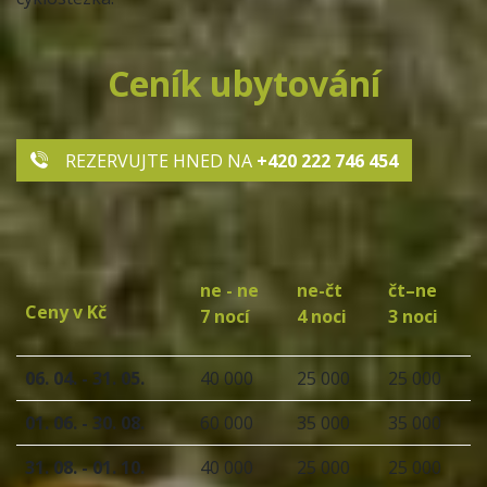
Ceník ubytování
REZERVUJTE HNED NA
+420 222 746 454
ne - ne
ne-čt
čt–ne
Ceny v Kč
7 nocí
4 noci
3 noci
06. 04. - 31. 05.
40 000
25 000
25 000
01. 06. - 30. 08.
60 000
35 000
35 000
31. 08. - 01. 10.
40 000
25 000
25 000