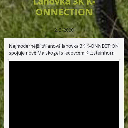
Lanovka 3K K-
ONNECTION
2. 3. 2020
Nejmodernější třílanová lanovka 3K K-ONNECTION
spojuje nově Maiskogel s ledovcem Kitzsteinhorn.