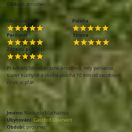
Období:
prosinec
Ubytování
Poloha
Personál
Strava
Zázemí pro děti
Právě odjíždíme, krasne prostředí, milý personál,
super kuchyně a skvělá poloha 10 min od sjezdovek
co víc si přát
Jméno:
Nadezda Machalova
Ubytování:
Gasthof Oberwirt
Období:
prosinec