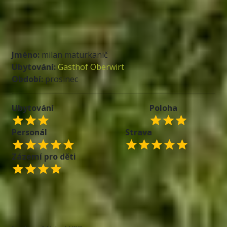
Jméno:
milan maturkanič
Ubytování:
Gasthof Oberwirt
Období:
prosinec
Ubytování
Poloha
Personál
Strava
Zázemí pro děti