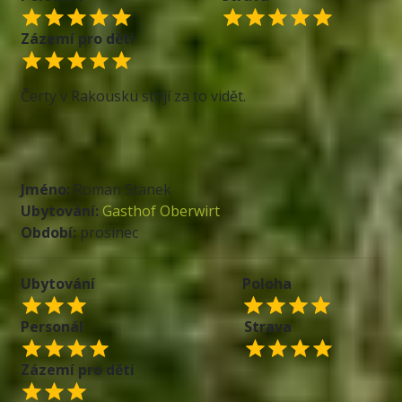
Zázemí pro děti
Čerty v Rakousku stojí za to vidět.
Jméno:
Roman Stanek
Ubytování:
Gasthof Oberwirt
Období:
prosinec
Ubytování
Poloha
Personál
Strava
Zázemí pro děti