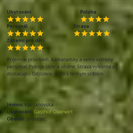
Ubytování
Poloha
Personál
Strava
Zázemí pro děti
Prijemne prostredi, kamaradsky a velmi vstricny
personal. Pokoje ciste a utulne. Strava vyborna a
dostacujici. Odjizdelo se mi s tezkym srdcem
Jméno:
Kac Janovska
Ubytování:
Gasthof Oberwirt
Období:
prosinec