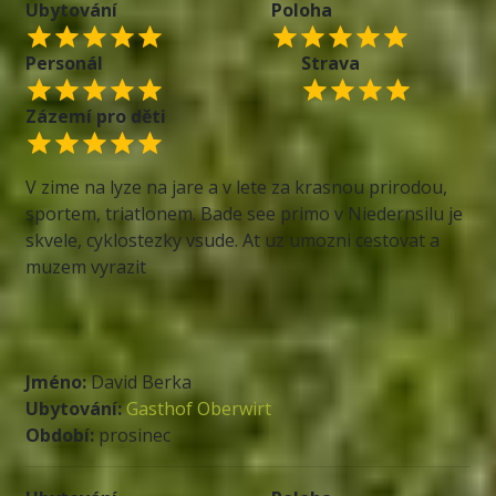
Ubytování
Poloha
Personál
Strava
Zázemí pro děti
V zime na lyze na jare a v lete za krasnou prirodou,
sportem, triatlonem. Bade see primo v Niedernsilu je
skvele, cyklostezky vsude. At uz umozni cestovat a
muzem vyrazit
Jméno:
David Berka
Ubytování:
Gasthof Oberwirt
Období:
prosinec