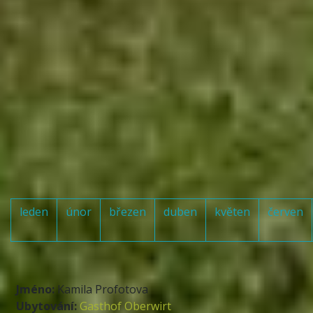
Fotoalbum a Vaše
hodnocení
+ PŘIDAT
leden
únor
březen
duben
květen
červen
Jméno:
Kamila Profotova
Ubytování:
Gasthof Oberwirt