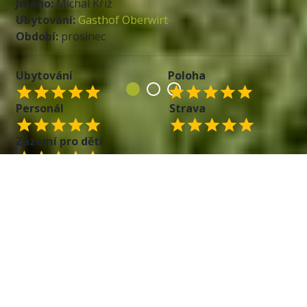
Jméno:
Michal Kříž
Ubytování:
Gasthof Oberwirt
Období:
prosinec
Ubytování
Poloha
Personál
Strava
Zázemí pro děti
Jméno:
Zuzana Taichmanová
Ubytování:
Gasthof Oberwirt
Období:
prosinec