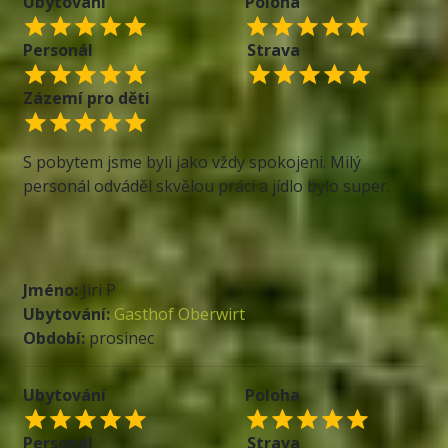
Ubytování
Poloha
Personál
Strava
Zázemí pro děti
S pobytem jsme byli jako vždy spokojeni. Milý
personál odváděl skvělou práci a jídlo bylo super.
Jméno:
Jiri P
Ubytování:
Gasthof Oberwirt
Období:
prosinec
Ubytování
Poloha
Personál
Strava